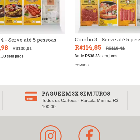
Combo 3 - Serve até 5 pes
 - Serve até 5 pessoas
R$114,85
,98
R$118,41
R$130,91
3
x de
R$38,28
sem juros
,33
sem juros
COMBOS
PAGUE EM 3X SEM JUROS
Todos os Cartões - Parcela Mínima R$
100,00