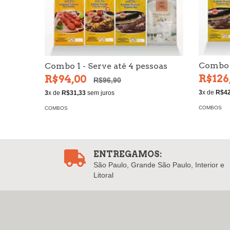
Combo 4
Combo 1 - Serve até 4 pessoas
R$126
R$94,00
R$96,90
3
x de
R$42
3
x de
R$31,33
sem juros
COMBOS
COMBOS
ENTREGAMOS:
São Paulo, Grande São Paulo, Interior e
Litoral