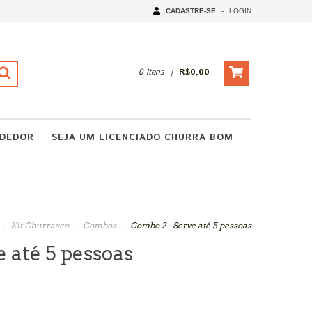
CADASTRE-SE
-
LOGIN
0
Itens
|
R$0,00
NDEDOR
SEJA UM LICENCIADO CHURRA BOM
-
Kit Churrasco
-
Combos
-
Combo 2 - Serve até 5 pessoas
 até 5 pessoas