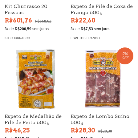
Kit Churrasco 20
Espeto de Filé de Coxa de
Pessoas
Frango 600g
R$601,76
R$22,60
R$668,62
3
x de
R$200,59
sem juros
3
x de
R$7,53
sem juros
KIT CHURRASCO
ESPETOS FRANGO
0
%
OFF
Espeto de Medalhão de
Espeto de Lombo Suíno
Filé de Peito 600g
600g
R$46,25
R$28,30
R$28,30