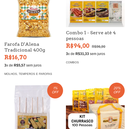
Combo 1 - Serve até 4
pessoas
Farofa D'Alena
R$94,00
R$96,90
Tradicional 400g
3
x de
R$31,33
sem juros
R$16,70
COMBOS
3
x de
R$5,57
sem juros
MOLHOS, TEMPEROS E FAROFAS
1
%
20
%
OFF
OFF