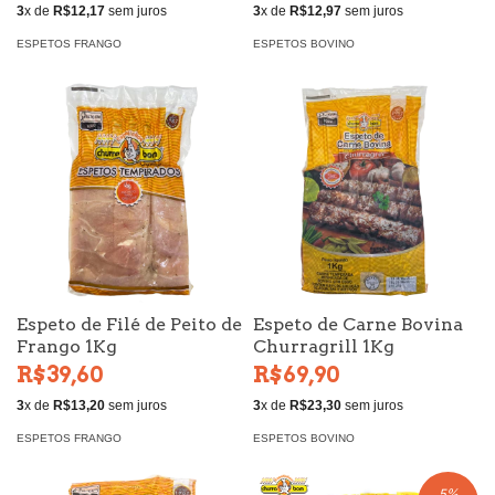
3
x de
R$12,17
sem juros
3
x de
R$12,97
sem juros
ESPETOS FRANGO
ESPETOS BOVINO
Espeto de Filé de Peito de
Espeto de Carne Bovina
Frango 1Kg
Churragrill 1Kg
R$39,60
R$69,90
3
x de
R$13,20
sem juros
3
x de
R$23,30
sem juros
ESPETOS FRANGO
ESPETOS BOVINO
5
%