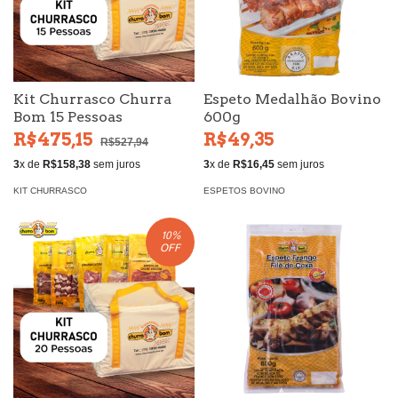
Kit Churrasco Churra
Espeto Medalhão Bovino
Bom 15 Pessoas
600g
R$475,15
R$49,35
R$527,94
3
x de
R$158,38
sem juros
3
x de
R$16,45
sem juros
KIT CHURRASCO
ESPETOS BOVINO
10
%
OFF