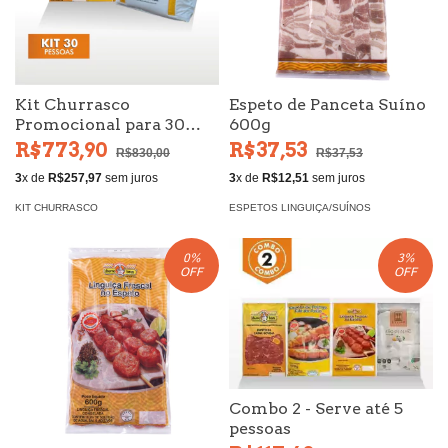
Kit Churrasco
Espeto de Panceta Suíno
Promocional para 30
600g
Pessoas
R$773,90
R$37,53
R$830,00
R$37,53
3
x de
R$257,97
sem juros
3
x de
R$12,51
sem juros
KIT CHURRASCO
ESPETOS LINGUIÇA/SUÍNOS
0
%
3
%
OFF
OFF
Combo 2 - Serve até 5
pessoas