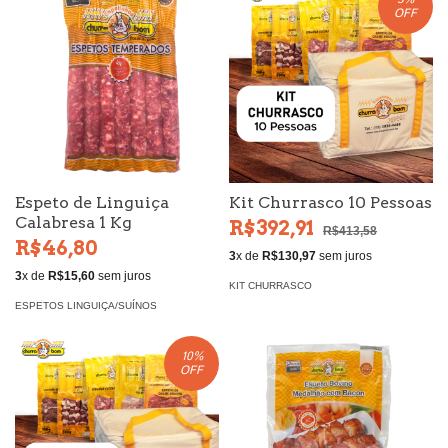
OFF
Espeto de Linguiça
Kit Churrasco 10 Pessoas
Calabresa 1 Kg
R$392,91
R$413,58
R$46,80
3
x de
R$130,97
sem juros
3
x de
R$15,60
sem juros
KIT CHURRASCO
ESPETOS LINGUIÇA/SUÍNOS
10
%
OFF