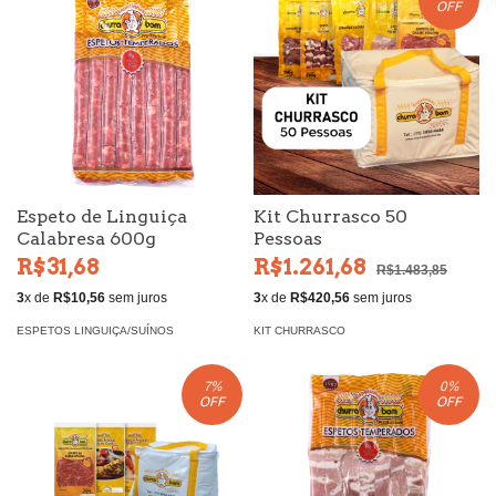
OFF
Espeto de Linguiça
Kit Churrasco 50
Calabresa 600g
Pessoas
R$31,68
R$1.261,68
R$1.483,85
3
x de
R$10,56
sem juros
3
x de
R$420,56
sem juros
ESPETOS LINGUIÇA/SUÍNOS
KIT CHURRASCO
7
%
0
%
OFF
OFF