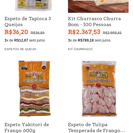
Espeto de Tapioca 3
Kit Churrasco Churra
Queijos
Bom - 100 Pessoas
R$36,20
R$2.367,53
R$36,50
R$2.959,41
3
x de
R$12,07
sem juros
3
x de
R$789,18
sem juros
ESPETOS DE QUEIJO
KIT CHURRASCO
Espeto Yakitori de
Espeto de Tulipa
Frango 600g
Temperada de Frango