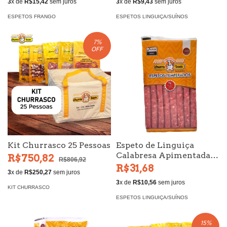
3
x de
R$15,42
sem juros
3
x de
R$9,43
sem juros
ESPETOS FRANGO
ESPETOS LINGUIÇA/SUÍNOS
7
%
OFF
Kit Churrasco 25 Pessoas
Espeto de Linguiça
Calabresa Apimentada
R$750,82
R$806,92
600g
R$31,68
3
x de
R$250,27
sem juros
3
x de
R$10,56
sem juros
KIT CHURRASCO
ESPETOS LINGUIÇA/SUÍNOS
15
%