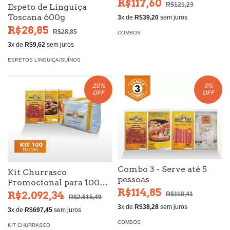
R$117,60
R$121,23
Espeto de Linguiça
Toscana 600g
3
x de
R$39,20
sem juros
R$28,85
R$28,85
COMBOS
3
x de
R$9,62
sem juros
ESPETOS LINGUIÇA/SUÍNOS
20
%
3
%
OFF
OFF
Combo 3 - Serve até 5
Kit Churrasco
pessoas
Promocional para 100
R$114,85
Pessoas
R$2.092,34
R$118,41
R$2.615,49
3
x de
R$38,28
sem juros
3
x de
R$697,45
sem juros
COMBOS
KIT CHURRASCO