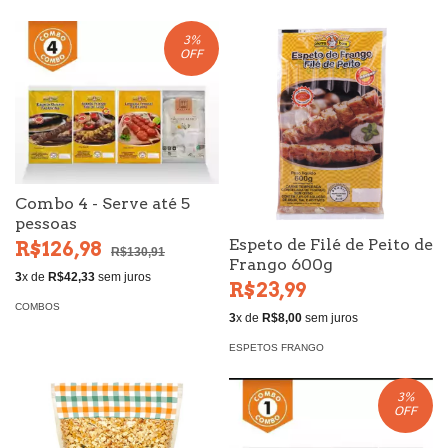
3
%
OFF
Combo 4 - Serve até 5
pessoas
Espeto de Filé de Peito de
R$126,98
R$130,91
Frango 600g
3
x de
R$42,33
sem juros
R$23,99
COMBOS
3
x de
R$8,00
sem juros
ESPETOS FRANGO
3
%
OFF