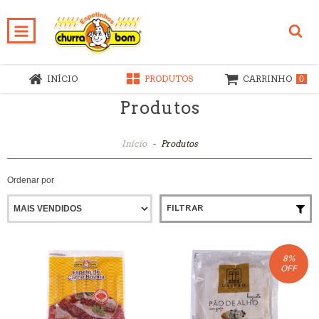
INÍCIO
PRODUTOS
CARRINHO
0
Produtos
Início
-
Produtos
Ordenar por
FILTRAR
8
%
OFF