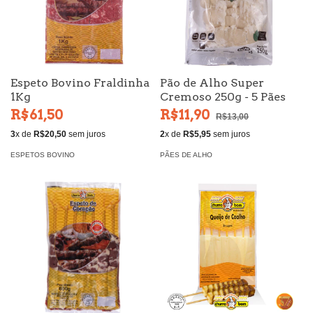
Espeto Bovino Fraldinha
Pão de Alho Super
1Kg
Cremoso 250g - 5 Pães
R$61,50
R$11,90
R$13,00
3
x de
R$20,50
sem juros
2
x de
R$5,95
sem juros
ESPETOS BOVINO
PÃES DE ALHO