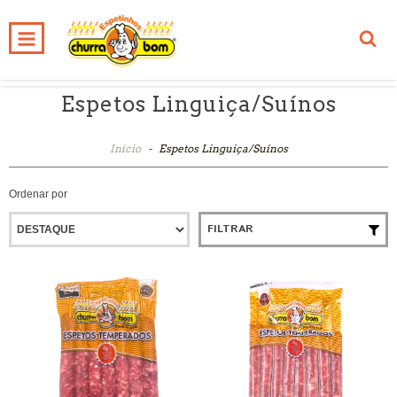
INÍCIO
PRODUTOS
CARRINHO
0
Espetos Linguiça/Suínos
Início
-
Espetos Linguiça/Suínos
Ordenar por
FILTRAR