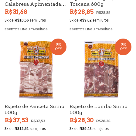
Calabresa Apimentada
Toscana 600g
600g
R$31,68
R$28,85
R$28,85
3
x de
R$10,56
sem juros
3
x de
R$9,62
sem juros
ESPETOS LINGUIÇA/SUÍNOS
ESPETOS LINGUIÇA/SUÍNOS
0
%
0
%
OFF
OFF
Espeto de Panceta Suíno
Espeto de Lombo Suíno
600g
600g
R$37,53
R$28,30
R$37,53
R$28,30
3
x de
R$12,51
sem juros
3
x de
R$9,43
sem juros