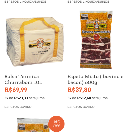
ESPETOS LINGUIÇA/SUÍNOS
ESPETOS LINGUIÇA/SUÍNOS
Bolsa Térmica
Espeto Misto ( bovino e
Churrabom 10L
bacon) 600g
R$69,99
R$37,80
3
x de
R$23,33
sem juros
3
x de
R$12,60
sem juros
ESPETOS BOVINO
ESPETOS BOVINO
15
%
OFF