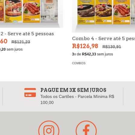
 - Serve até 5 pessoas
Combo 4 - Serve até 5 pes
,60
R$121,23
R$126,98
R$130,91
,20
sem juros
3
x de
R$42,33
sem juros
COMBOS
PAGUE EM 3X SEM JUROS
Todos os Cartões - Parcela Mínima R$
100,00