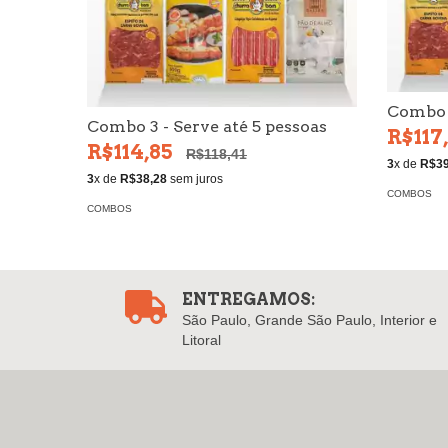
Combo 2
Combo 3 - Serve até 5 pessoas
R$117
R$114,85
R$118,41
3
x de
R$39
3
x de
R$38,28
sem juros
COMBOS
COMBOS
ENTREGAMOS:
São Paulo, Grande São Paulo, Interior e
Litoral