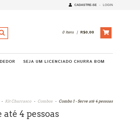
CADASTRE-SE
-
LOGIN
0
Itens
|
R$0,00
NDEDOR
SEJA UM LICENCIADO CHURRA BOM
-
Kit Churrasco
-
Combos
-
Combo 1 - Serve até 4 pessoas
 até 4 pessoas