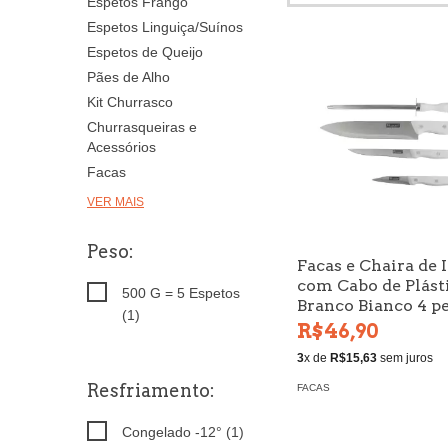
Espetos Frango
Espetos Linguiça/Suínos
Espetos de Queijo
Pães de Alho
Kit Churrasco
Churrasqueiras e
Acessórios
Facas
VER MAIS
Peso:
Facas e Chaira de 
com Cabo de Plást
500 G = 5 Espetos
Branco Bianco 4 p
(1)
R$46,90
3
x de
R$15,63
sem juros
Resfriamento:
FACAS
Congelado -12° (1)