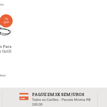
FAS
7
%
OFF
o Para
 Grill
RIOS
PAGUE EM 3X SEM JUROS
Todos os Cartões - Parcela Mínima R$
100,00