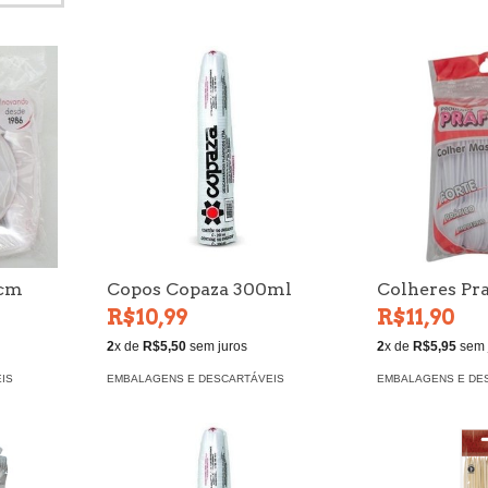
5cm
Copos Copaza 300ml
Colheres Pr
R$10,99
R$11,90
2
x de
R$5,50
sem juros
2
x de
R$5,95
sem 
IS
EMBALAGENS E DESCARTÁVEIS
EMBALAGENS E DE