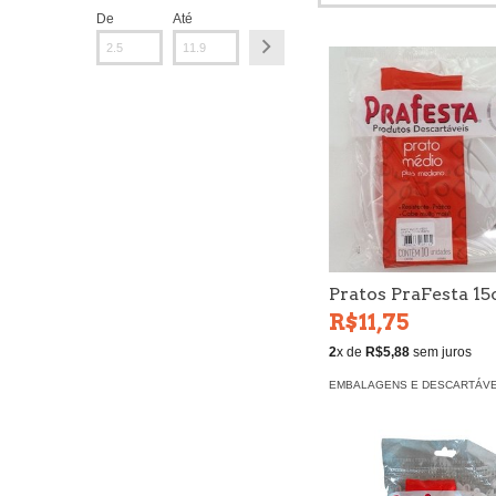
De
Até
Pratos PraFesta 1
R$11,75
2
x de
R$5,88
sem juros
EMBALAGENS E DESCARTÁVE